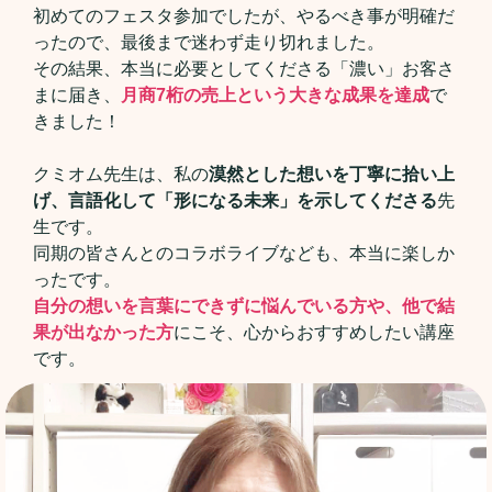
初めてのフェスタ参加でしたが、やるべき事が明確だ
ったので、最後まで迷わず走り切れました。
その結果、本当に必要としてくださる「濃い」お客さ
まに届き、
月商7桁の売上という大きな成果を達成
で
きました！
クミオム先生は、私の
漠然とした想いを丁寧に拾い上
げ、言語化して「形になる未来」を示してくださる
先
生です。
同期の皆さんとのコラボライブなども、本当に楽しか
ったです。
自分の想いを言葉にできずに悩んでいる方や、他で結
果が出なかった方
にこそ、心からおすすめしたい講座
です。