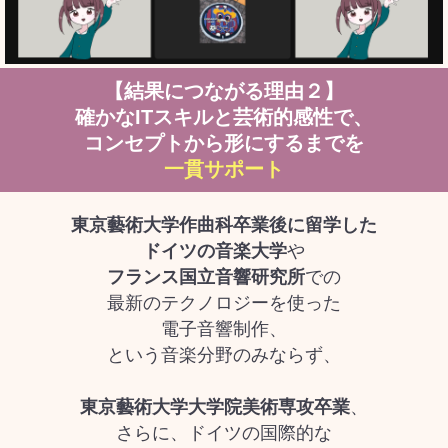
【結果につながる理由２】
確かなITスキルと芸術的感性で、
コンセプトから形にするまでを
一貫サポート
東京藝術大学作曲科卒業後に留学した
ドイツの音楽大学
や
フランス国立音響研究所
での
最新のテクノロジーを使った
電子音響制作、
という音楽分野のみならず、
東京藝術大学大学院美術専攻卒業
、
さらに、ドイツの国際的な