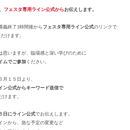
、
フェスタ専用ライン公式から
お伝えします。
講義終了1時間後から
フェスタ専用ライン公式
のリンクで
ただけます。
は思いますが、臨場感と深い学びのために
イムでご参加
ください。
６月１５日より、
イン公式からキーワード送信で
だけます。
５日にライン公式
でお伝えします。
インから、急な予定の変更など