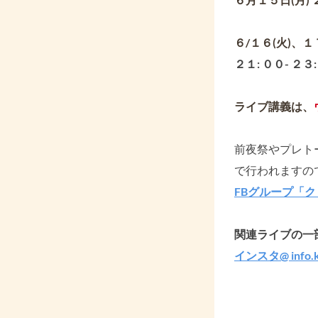
６/１６(火)、１
２１: ００- ２３
ライブ講義は、
前夜祭やプレト
で行われますの
FBグループ「
関連ライブの一
インスタ@ info.