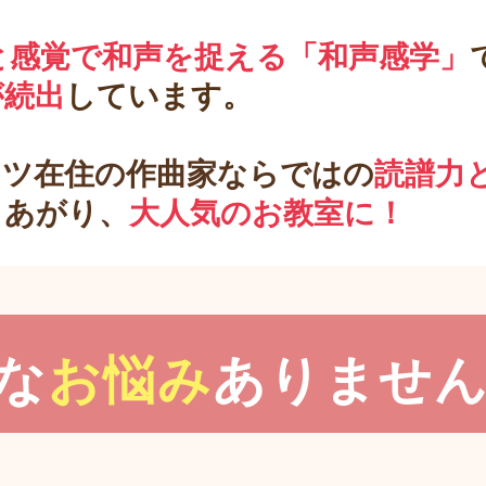
と感覚で和声を捉える「和声感学」
が続出
しています。
ツ在住の作曲家ならではの
読譜力
とあがり、
大人気のお教室に！
な
お悩み
ありませ