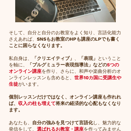
そして、自分と自分のお教室をよく知り、言語化能力
さえあれば、
SNSもお教室のHPも講座のLPでも書く
ことに困らなくなります。
私自身は、
「クリエイティブ」
、
「表現」
ということ
を軸に、
「ブルグミュラー表現指導法」などの
5つの
オンライン講座
を作り、さらに、和声や楽曲分析のオ
ンラインレッスンも含めると、
世界10カ国に受講生や
生徒
がいます。
個別レッスンだけではなく、オンライン講座も作れれ
ば、
収入の柱も増えて
将来の経済的な心配もなくなり
ます。
あなたも、
自分の強みを見つけて言語化
し、魅力的な
発信をして、
選ばれるお教室・講座
を作ってみません