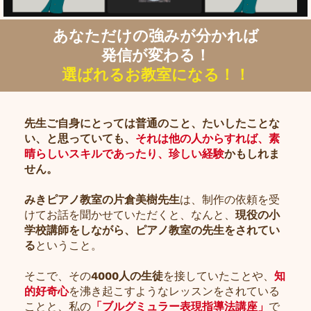
あなただけの強みが分かれば
発信が変わる！
選ばれるお教室になる！！
先生ご自身にとっては普通のこと、たいしたことな
い、と思っていても、
それは他の人からすれば、素
晴らしいスキルであったり、珍しい経験
かもしれま
せん。
みきピアノ教室の片倉美樹先生
は、制作の依頼を受
けてお話を聞かせていただくと、なんと、
現役の小
学校講師をしながら、ピアノ教室の先生をされてい
る
ということ。
そこで、その
4000人の生徒
を接していたことや、
知
的好奇心
を沸き起こすようなレッスンをされている
ことと、私の
「ブルグミュラー表現指導法講座」
で