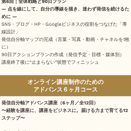
第6回｜全体戦略と90日プラン
― 点を線にして、自分の導線を描き、迷わず発信を続けるた
めに ―
SNS・ブログ・HP・Googleビジネスの役割をつなげた「導
線設計」
発信自分軸マップの完成（言葉・写真・動画・チャネルを1枚
に）
90日アクションプランの作成（発信予定・目標・媒体別）
講座終了後に“止まらない”状態でフィニッシュ
オンライン講座制作のための
アドバンス６ヶ月コース
発信自分軸アドバンス講座（6ヶ月／全12回）
〜経験を講座に、講座をビジネスに。届ける力まで育てる12
ステップ〜