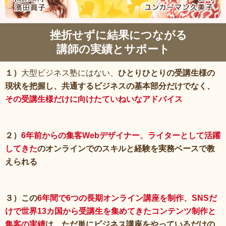
挫折せずに結果につながる
講師の実績とサポート
１）
大型ビジネス塾にはない、
ひとりひとりの受講生様の
現状を把握し、共通するビジネスの基本部分だけでなく、
その受講生様だけに向けたていねいなアドバイス
２）
6年前からの集客Webデザイナー、ライターとして活躍
してきた
のオンラインでのスキルと経験を実務ベースで教
えられる
３）この
6年間で6つの長期オンライン講座を制作、SNSだ
けで世界13カ国から受講生を集めてきたコンテンツ制作と
集客の実績
は、ただ単にビジネス講座をやっているだけの