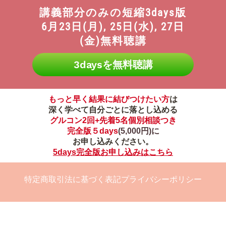
講義部分のみの短縮3days版
6月23日(月), 25日(水), 27日
(金)無料聴講
3daysを無料聴講
もっと早く結果に結びつけたい方
は
深く学べて自分ごとに落とし込める
グルコン2回+先着5名個別相談つき
完全版５days
(5,000円)に
お申し込みください。
5days完全版お申し込みはこちら
特定商取引法に基づく表記
プライバシーポリシー